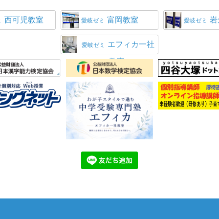
西可児教室
富岡教室
岩
ミ
愛岐ゼミ
愛岐ゼミ
エフィカ一社
愛岐ゼミ
教室