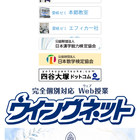
本郷教室
愛岐ゼミ
エフィカ一社
愛岐ゼミ
教室